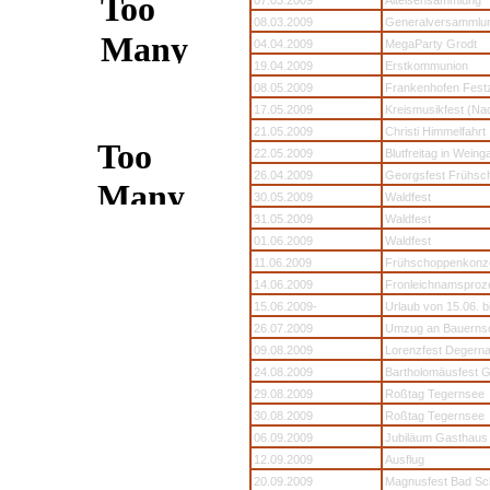
07.03.2009
Alteisensammlung
08.03.2009
Generalversammlun
04.04.2009
MegaParty Grodt
19.04.2009
Erstkommunion
08.05.2009
Frankenhofen Festz
17.05.2009
Kreismusikfest (Na
21.05.2009
Christi Himmelfahrt
22.05.2009
Blutfreitag in Weing
26.04.2009
Georgsfest Frühsc
30.05.2009
Waldfest
31.05.2009
Waldfest
01.06.2009
Waldfest
11.06.2009
Frühschoppenkonze
14.06.2009
Fronleichnamsproz
15.06.2009-
Urlaub von 15.06. b
26.07.2009
Umzug an Bauernsc
09.08.2009
Lorenzfest Degern
24.08.2009
Bartholomäusfest G
29.08.2009
Roßtag Tegernsee
30.08.2009
Roßtag Tegernsee
06.09.2009
Jubiläum Gasthaus 
12.09.2009
Ausflug
20.09.2009
Magnusfest Bad Sch