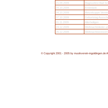
21.09.2009
Magnusfest Bad S
04.10.2009
Erntedank
04.10.2009
Metzelsuppe Verei
07.10.2009
Geburtstag Ausschu
01.11.2009
Allerheiligen
24.12.2009
Weihnachtslieder u
26.12.2009
Weihnachtskonzert 
© Copyright 2001 - 2005 by musikverein-ingoldingen.de 